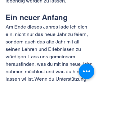
lebendig werden zu lassen.
Ein neuer Anfang
Am Ende dieses Jahres lade ich dich 
ein, nicht nur das neue Jahr zu feiern, 
sondern auch das alte Jahr mit all 
seinen Lehren und Erlebnissen zu 
würdigen. Lass uns gemeinsam 
herausfinden, was du mit ins neue Jahr 
nehmen möchtest und was du hinter dir 
lassen willst. Wenn du Unterstützung 
dabei brauchst, zögere nicht, mich zu 
kontaktieren. Ich stehe dir gerne für ein 
unverbindliches Gespräch zur 
Verfügung.
In diesem Sinne wünsche ich dir ein 
glückliches neues Jahr und einen 
besinnlichen Jahreswechsel! Lass uns 