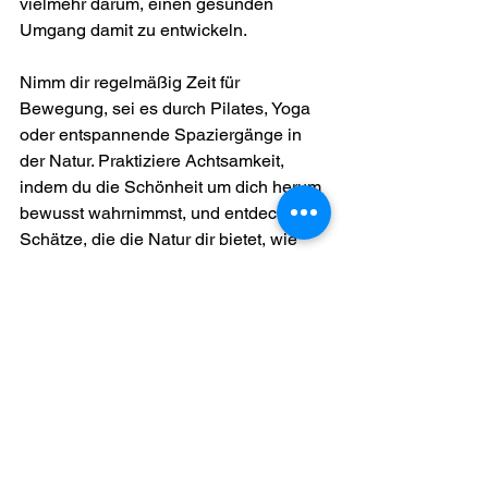
vielmehr darum, einen gesunden 
Umgang damit zu entwickeln.
Nimm dir regelmäßig Zeit für 
Bewegung, sei es durch Pilates, Yoga 
oder entspannende Spaziergänge in 
der Natur. Praktiziere Achtsamkeit, 
indem du die Schönheit um dich herum 
bewusst wahrnimmst, und entdecke die 
Schätze, die die Natur dir bietet, wie 
die vielfältigen Wildkräuter. Und 
schließlich, kultiviere ein positives 
Mindset, indem du deine Gedanken 
lenkst und die kleinen Erfolge im Alltag 
wertschätzt.
Du hast die Macht, deinen Stresslevel 
zu beeinflussen und dein Leben 
entspannter zu gestalten. Lass die Kraft 