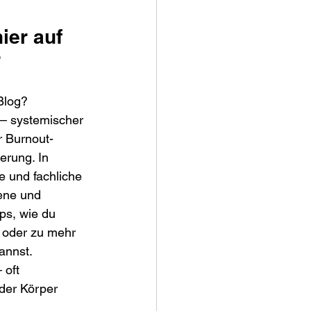
ier auf 
?
Blog?
– systemischer 
r Burnout-
rung. In 
e und fachliche 
ene und 
ps, wie du 
– oder zu mehr 
annst.
 oft 
der Körper 