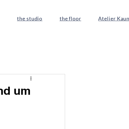
the studio
the floor
Atelier Kau
nd um